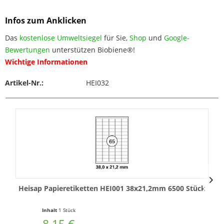
Infos zum Anklicken
Das
kostenlose Umweltsiegel
für Sie,
Shop
und
Google-
Bewertungen
unterstützen Biobiene®!
Wichtige Informationen
Artikel-Nr.:
HEI032
Heisap Papieretiketten HEI001 38x21,2mm 6500 Stück
H
Inhalt
1 Stück
8,15 €