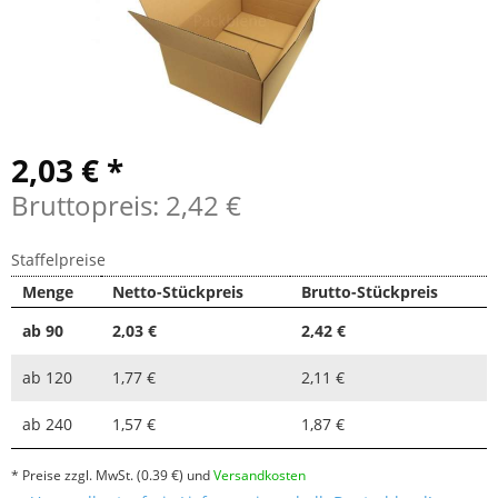
2,03 € *
Bruttopreis: 2,42 €
Staffelpreise
Menge
Netto-Stückpreis
Brutto-Stückpreis
ab
90
2,03 €
2,42 €
ab
120
1,77 €
2,11 €
ab
240
1,57 €
1,87 €
* Preise zzgl. MwSt.
(0.39 €)
und
Versandkosten