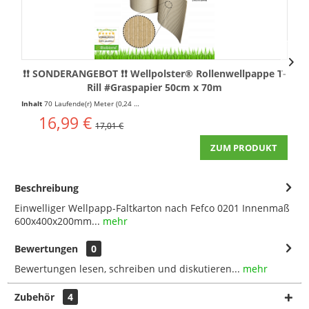
❗❗ SONDERANGEBOT ❗❗ Wellpolster® Rollenwellpappe T-
Rill #Graspapier 50cm x 70m
Inhalt
70 Laufende(r) Meter
(0,24 € * / 1 Laufende(r) Meter)
16,99 €
17,01 €
ZUM PRODUKT
Beschreibung
Einwelliger Wellpapp-Faltkarton nach Fefco 0201 Innenmaß
600x400x200mm...
mehr
Bewertungen
0
Bewertungen lesen, schreiben und diskutieren...
mehr
Zubehör
4