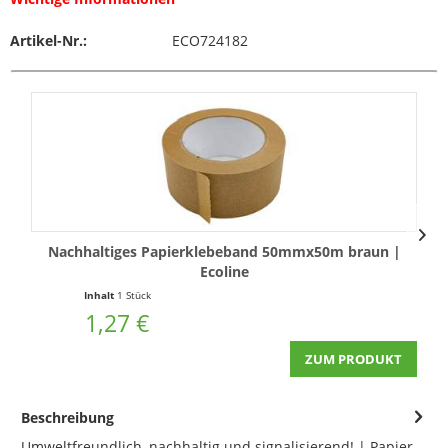
Artikel-Nr.:
ECO724182
Nachhaltiges Papierklebeband 50mmx50m braun |
P
Ecoline
Inhalt
1 Stück
In
1,27 €
ZUM PRODUKT
Beschreibung
Umweltfreundlich, nachhaltig und signalisierend! | Papier-