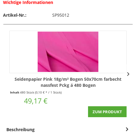
Wichtige Informationen
Artikel-Nr.:
SP95012
Seidenpapier Pink 18g/m² Bogen 50x70cm farbecht
nassfest Pckg á 480 Bogen
Inhalt
480 Stück
(0,10 € * / 1 Stück)
I
49,17 €
ZUM PRODUKT
Beschreibung