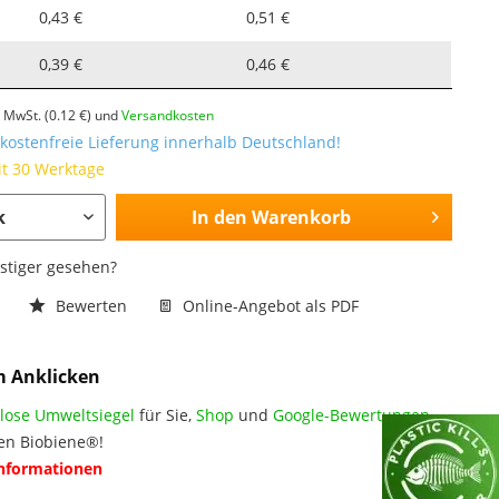
0,43 €
0,51 €
0,39 €
0,46 €
l. MwSt.
(0.12 €)
und
Versandkosten
ostenfreie Lieferung innerhalb Deutschland!
it 30 Werktage
In den
Warenkorb
nstiger gesehen?
n
Bewerten
Online-Angebot als PDF
m Anklicken
lose Umweltsiegel
für Sie,
Shop
und
Google-Bewertungen
en Biobiene®!
Informationen