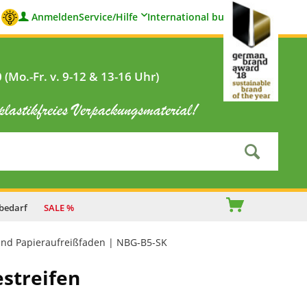
Anmelden
Service/Hilfe
International buyers
(Mo.-Fr. v. 9-12 & 13-16 Uhr)
bedarf
SALE %
und Papieraufreißfaden | NBG-B5-SK
streifen