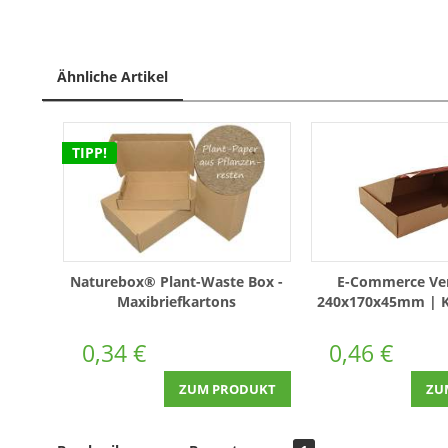
Ähnliche Artikel
TIPP!
Naturebox® Plant-Waste Box -
E-Commerce Ve
Maxibriefkartons
240x170x45mm | Kl
250x175x45mm | Größe S
& Aufreißf
0,34 €
0,46 €
ZUM PRODUKT
ZU