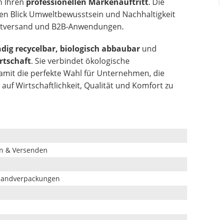
h Ihren
professionellen Markenauftritt
. Die
sten Blick Umweltbewusstsein und Nachhaltigkeit
ektversand und B2B-Anwendungen.
ndig recycelbar, biologisch abbaubar
und
rtschaft
. Sie verbindet ökologische
amit die perfekte Wahl für Unternehmen, die
uf Wirtschaftlichkeit, Qualität und Komfort zu
en & Versenden
rsandverpackungen