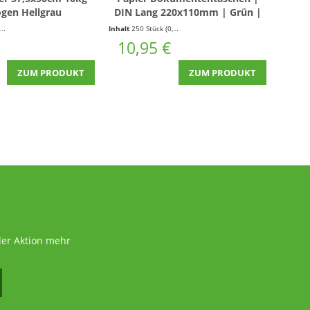
ogen Hellgrau
DIN Lang 220x110mm | Grün |
50x70
250 Stück
(2,62 € * / 1 Kilogramm)
Inhalt
250 Stück
(0,04 € * / 1 Stück)
Inhalt
4
10,95 €
49
ZUM PRODUKT
ZUM PRODUKT
der Aktion mehr