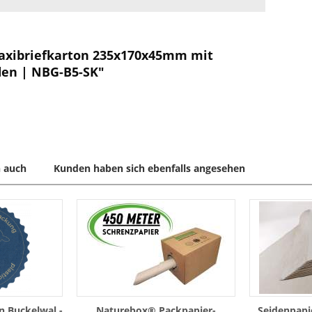
axibriefkarton 235x170x45mm mit
den | NBG-B5-SK"
 auch
Kunden haben sich ebenfalls angesehen
n Buckelwal -
Naturebox® Packpapier-
Seidenpapi