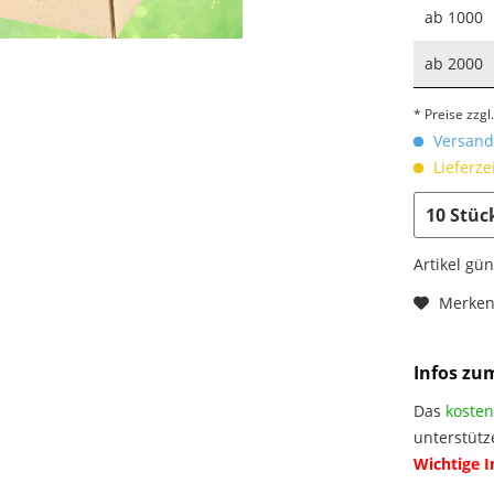
ab
1000
ab
2000
* Preise zzg
Versandk
Lieferze
Artikel gü
Merke
Infos zu
Das
kosten
unterstütz
Wichtige 