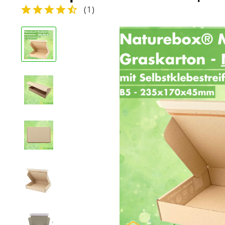
(
1
)