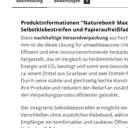
Beschreibung
Bewertungen
1
Produktinformationen "Naturebox® Max
Selbstklebestreifen und Papieraufreißfa
Diese
nachhaltige Versandverpackung
aus hoch
mm ist die ideale Lösung für umweltbewusste Unte
Effizienz und eine ressourcenschonende Verpack
hergestellt, das im Vergleich zu herkömmlichen 
Energie und CO₂ benötigt und somit eine besonders
ca. einem Drittel aus Grasfaser und zwei Dritteln 
Durch seine stabile und gleichzeitig leichte Kons
Ihre Produkte und reduziert den Bedarf an zusätz
den Verpackungsprozess effizienter gestaltet.
Der integrierte Selbstklebestreifen ermöglicht ei
Verschließen ohne zusätzliches Klebeband, währ
Empfänger ein komfortables und sauberes Öffnen e