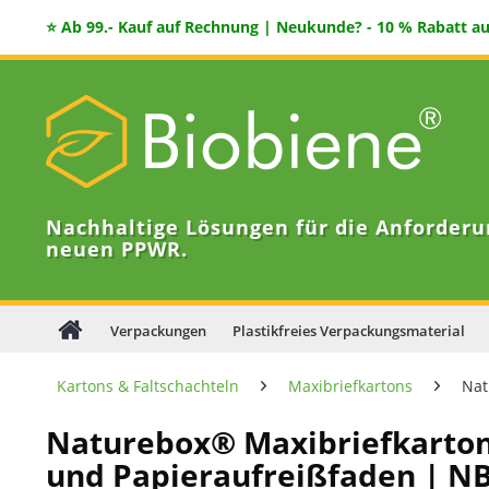
⭐ Ab 99.- Kauf auf Rechnung | Neukunde? - 10 % Rabatt auf
Nachhaltige Lösungen für die Anforderu
neuen PPWR.
Verpackungen
Plastikfreies Verpackungsmaterial
Kartons & Faltschachteln
Maxibriefkartons
Nat
Naturebox® Maxibriefkarton
und Papieraufreißfaden | N