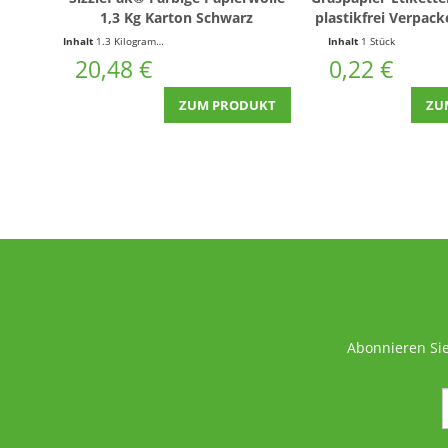
1,3 Kg Karton Schwarz
plastikfrei Verpa
#no planet b -
Inhalt
1.3 Kilogramm
(15,75 € * / 1 Kilogramm)
Inhalt
1 Stück
Plastikmüll ! 
20,48 €
0,22 €
ZUM PRODUKT
ZU
Abonnieren Sie