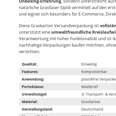
Unboxing-Erfahrung
, sondern unterstreicht auc
natürliche Grasfaser-Optik vermittelt auf den er
und eignet sich besonders für E-Commerce, Dir
Diese Graskarton Versandverpackung ist
vollstä
unterstützt eine
umweltfreundliche Kreislaufwi
Verantwortung mit hoher Funktionalität und ist d
nachhaltige Verpackungen kaufen möchten, ohne a
verzichten.
Qualität:
Einwellig
Features:
Kompostierbar
Anwendung:
plastikfrei Verpack
Portoklasse:
Maxibrief
Umweltsiegel:
① Transport- & Ve
Material:
Graskarton
Herstellungsland:
Deutschland