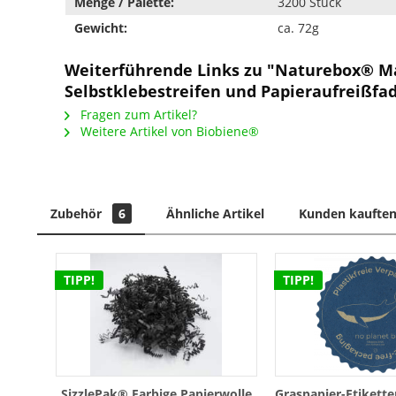
Menge / Palette:
3200 Stück
Gewicht:
ca. 72g
Weiterführende Links zu "Naturebox® M
Selbstklebestreifen und Papieraufreißfa
Fragen zum Artikel?
Weitere Artikel von Biobiene®
Zubehör
6
Ähnliche Artikel
Kunden kauften
TIPP!
TIPP!
SizzlePak® Farbige Papierwolle
Graspapier-Etikette