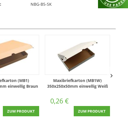
:
NBG-B5-SK
efkarton (MB1)
Maxibriefkarton (MB1W)
mm einwellig Braun
350x250x50mm einwellig Weiß
250x
0,26 €
0,
ZUM PRODUKT
ZUM PRODUKT