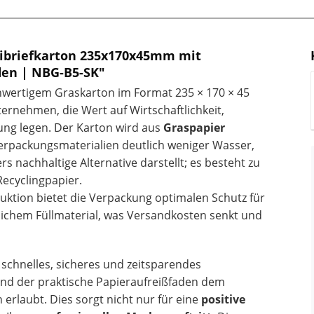
ibriefkarton 235x170x45mm mit
den | NBG-B5-SK"
wertigem Graskarton im Format 235 × 170 × 45
rnehmen, die Wert auf Wirtschaftlichkeit,
ung legen. Der Karton wird aus
Graspapier
Verpackungsmaterialien deutlich weniger Wasser,
 nachhaltige Alternative darstellt; es besteht zu
Recyclingpapier.
truktion bietet die Verpackung optimalen Schutz für
lichem Füllmaterial, was Versandkosten senkt und
n schnelles, sicheres und zeitsparendes
end der praktische Papieraufreißfaden dem
rlaubt. Dies sorgt nicht nur für eine
positive