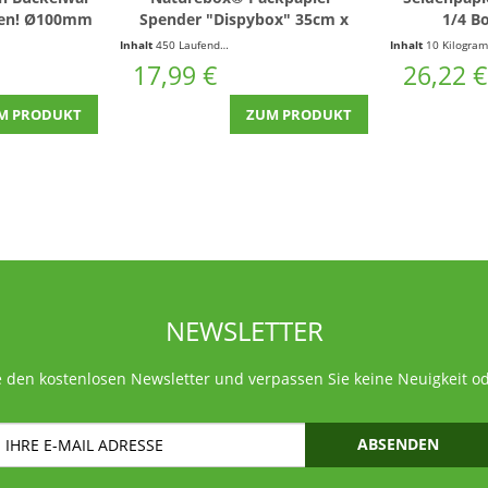
cken! Ø100mm
Spender "Dispybox" 35cm x
1/4 B
 Weg vom
450m 70g/m² ohne Kern |
Inhalt
450 Laufende(r) Meter
(0,04 € * / 1 Laufende(r) Meter)
Inhalt
10 Kilogramm
1 Stück
Dispenser Box
17,99 €
26,22 €
M PRODUKT
ZUM PRODUKT
NEWSLETTER
 den kostenlosen Newsletter und verpassen Sie keine Neuigkeit o
ABSENDEN