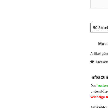
Muste
Artikel gü
Merke
Infos zu
Das
kosten
unterstütz
Wichtige 
Artikel-Nr.