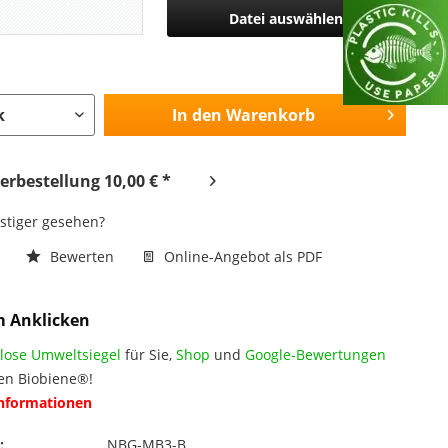
Datei auswählen
In den
Warenkorb
rbestellung 10,00 € *
nstiger gesehen?
n
Bewerten
Online-Angebot als PDF
m Anklicken
lose Umweltsiegel
für Sie,
Shop
und
Google-Bewertungen
en Biobiene®!
Informationen
:
NBG-MB3-B