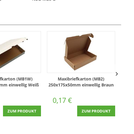
efkarton (MB1W)
Maxibriefkarton (MB2)
Maxib
mm einwellig Weiß
250x175x50mm einwellig Braun
M) 
0,17 €
0,
ZUM PRODUKT
ZUM PRODUKT