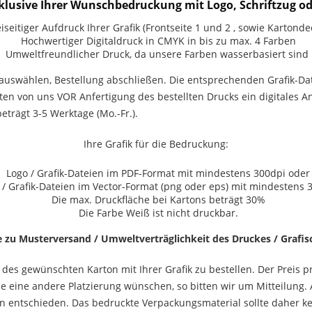
inklusive Ihrer Wunschbedruckung mit Logo, Schriftzug od
iseitiger Aufdruck Ihrer Grafik (Frontseite 1 und 2 , sowie Kartonde
Hochwertiger Digitaldruck in CMYK in bis zu max. 4 Farben
Umweltfreundlicher Druck, da unsere Farben wasserbasiert sind
auswählen, Bestellung abschließen. Die entsprechenden Grafik-D
lten von uns VOR Anfertigung des bestellten Drucks ein digitales A
beträgt 3-5 Werktage (Mo.-Fr.).
Ihre Grafik für die Bedruckung:
Logo / Grafik-Dateien im PDF-Format mit mindestens 300dpi oder
 / Grafik-Dateien im Vector-Format (png oder eps) mit mindestens 
Die max. Druckfläche bei Kartons beträgt 30%
Die Farbe Weiß ist nicht druckbar.
 zu Musterversand / Umweltverträglichkeit des Druckes / Grafi
 des gewünschten Karton mit Ihrer Grafik zu bestellen. Der Preis p
s Sie eine andere Platzierung wünschen, so bitten wir um Mitteilun
en entschieden. Das bedruckte Verpackungsmaterial sollte daher ke