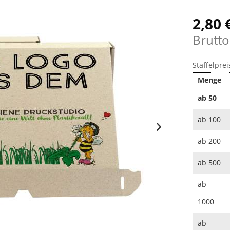
2,80 
Brutto
Staffelprei
Menge
ab
50
ab
100
ab
200
ab
500
ab
1000
ab