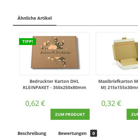
Ähnliche Artikel
TIPP!
Bedruckter Karton DHL
Maxibriefkarton M
KLEINPAKET - 350x250x80mm
M) 215x155x30mm
Außenabmessung
Weiß
0,62 €
0,32 €
ZUM PRODUKT
ZU
Beschreibung
Bewertungen
0