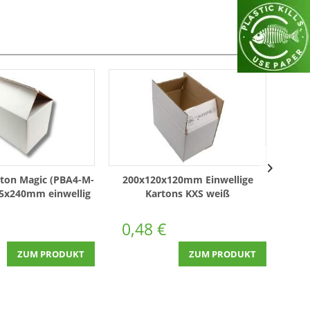
ton Magic (PBA4-M-
200x120x120mm Einwellige
15x240mm einwellig
Kartons KXS weiß
160x
Weiß
Natu
0,48 €
0,
ZUM PRODUKT
ZUM PRODUKT