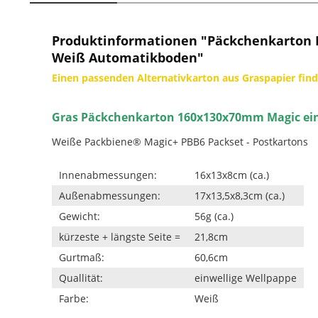
Produktinformationen "Päckchenkarton 
Weiß Automatikboden"
Einen passenden Alternativkarton aus Graspapier find
Gras Päckchenkarton 160x130x70mm Magic ei
Weiße Packbiene® Magic+ PBB6 Packset - Postkartons
Innenabmessungen:
16x13x8cm (ca.)
Außenabmessungen:
17x13,5x8,3cm (ca.)
Gewicht:
56g (ca.)
kürzeste + längste Seite =
21,8cm
Gurtmaß:
60,6cm
Quallität:
einwellige Wellpappe
Farbe:
Weiß