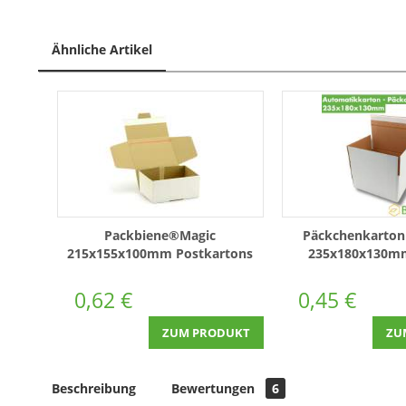
Ähnliche Artikel
Packbiene®Magic
Päckchenkarton
215x155x100mm Postkartons
235x180x130m
PB2W-M
Automatikboden SK
0,62 €
0,45 €
ZUM PRODUKT
ZU
Beschreibung
Bewertungen
6