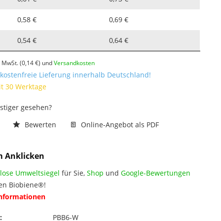
0,58 €
0,69 €
0,54 €
0,64 €
l. MwSt.
(0,14 €)
und
Versandkosten
ostenfreie Lieferung innerhalb Deutschland!
it 30 Werktage
nstiger gesehen?
n
Bewerten
Online-Angebot als PDF
m Anklicken
lose Umweltsiegel
für Sie,
Shop
und
Google-Bewertungen
en Biobiene®!
Informationen
:
PBB6-W