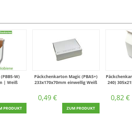
 (PBB5-W)
Päckchenkarton Magic (PBA5+)
Päckchenkar
m | Weiß
233x170x70mm einwellig Weiß
240) 305x2
-Verschluss
0,49 €
0,82 €
M PRODUKT
ZUM PRODUKT