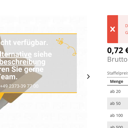
D
G
0,72 
Brutto
Staffelprei
Menge
ab
20
ab
50
ab
100
ab
500