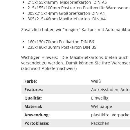
215x155x46mm Maxibriefkarton DIN A5
215x155x100mm Postkarton Postbox für Warensend
305x215x14mm Großbriefkarton DIN A4
305x215x46mm Maxibriefkarton DIN A4
Zusätzlich haben wir "magic+" Kartons mit Automatik
160x130x70mm Postkarton DIN B6
235x180x130mm Postkarton DIN B5
Wichtiger Hinweis: Die Maxibriefkartons bieten auch 
versendet zu werden. Damit können Sie Ihre Warense
(Stichwort Abliefernachweis)
Farbe:
Weiß
Features:
Aufreissfaden, Aut
Qualität:
Einwellig
Material:
Wellpappe
Anwendung:
plastikfrei Verpack
Portoklasse:
Päckchen